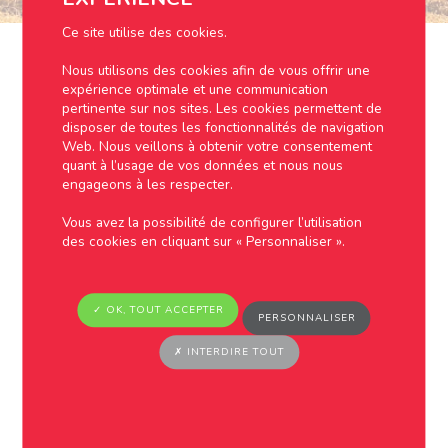
Ce site utilise des cookies.
Nous utilisons des cookies afin de vous offrir une
expérience optimale et une communication
SABOC AU SERVICE DES
pertinente sur nos sites. Les cookies permettent de
AGRICULTEURS CÉRÉALIERS,
disposer de toutes les fonctionnalités de navigation
ÉLEVEURS, VITICULTEURS ET
Web. Nous veillons à obtenir votre consentement
ARBORICULTEURS
quant à l’usage de vos données et nous nous
engageons à les respecter.
SABOC est une entreprise de négoce basée
sur la commune de Rouziers-de-Touraine à 15
Vous avez la possibilité de configurer l’utilisation
km au nord de Tours. SABOC propose ses
des cookies en cliquant sur « Personnaliser ».
services auprès des agriculteurs céréaliers,
éleveurs, viticulteurs et arboriculteurs.
L’étendue du territoire de SABOC comprend les
✓ OK, TOUT ACCEPTER
PERSONNALISER
départements d’Indre-et-Loire, du Loir-et-Cher,
de la Sarthe, de l’Eure-et-Loir et plus
✗ INTERDIRE TOUT
globalement les zones au nord de la Maine et
de la Loire. Les activités de SABOC s’articulent
autour de trois axes que sont l’agrofourniture,
la collecte de céréales et les services
techniques et agronomiques auprès des